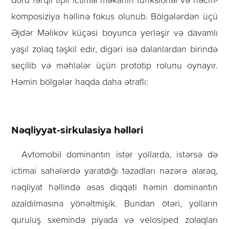
dörd fərqli tipli ictimai məkanın funksional və həcm-
komposiziya həllinə fokus olunub. Bölgələrdən üçü
Əjdər Məlikov küçəsi boyunca yerləşir və davamlı
yaşıl zolaq təşkil edir, digəri isə dalanlardan birində
seçilib və məhlələr üçün prototip rolunu oynayır.
Həmin bölgələr haqda daha ətraflı:
Nəqliyyat-sirkulasiya həlləri
Avtomobil dominantın istər yollarda, istərsə də
ictimai sahələrdə yaratdığı təzadları nəzərə alaraq,
nəqliyat həllində əsas diqqəti həmin dominantın
azaldılmasına yönəltmişik. Bundan ötəri, yolların
quruluş sxemində piyada və velosiped zolaqları