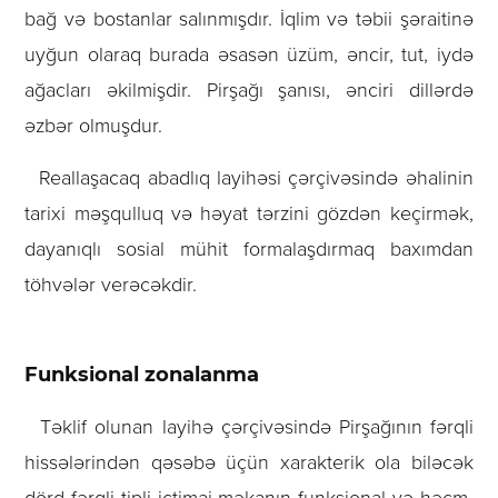
bağ və bostanlar salınmışdır. İqlim və təbii şəraitinə
uyğun olaraq burada əsasən üzüm, əncir, tut, iydə
ağacları əkilmişdir. Pirşağı şanısı, ənciri dillərdə
əzbər olmuşdur.
Reallaşacaq abadlıq layihəsi çərçivəsində əhalinin
tarixi məşqulluq və həyat tərzini gözdən keçirmək,
dayanıqlı sosial mühit formalaşdırmaq baxımdan
töhvələr verəcəkdir.
Funksional zonalanma
Təklif olunan layihə çərçivəsində Pirşağının fərqli
hissələrindən qəsəbə üçün xarakterik ola biləcək