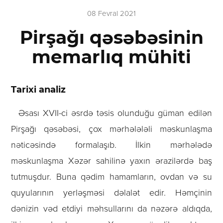
08 Fevral 2021
Pirşağı qəsəbəsinin
memarlıq mühiti
Tarixi analiz
Əsası XVII-ci əsrdə təsis olunduğu güman edilən
Pirşağı qəsəbəsi, çox mərhələləli məskunlaşma
nəticəsində formalaşıb. İlkin mərhələdə
məskunlaşma Xəzər sahilinə yaxın ərazilərdə baş
tutmuşdur. Buna qədim hamamların, ovdan və su
quyularının yerləşməsi dəlalət edir. Həmçinin
dənizin vəd etdiyi məhsullarını da nəzərə aldıqda,