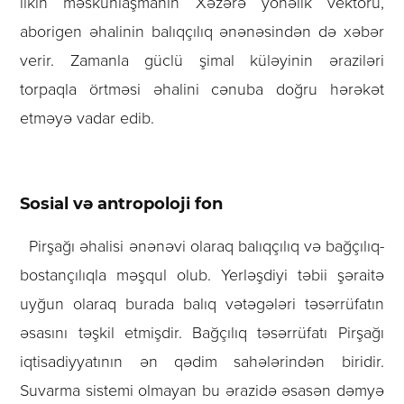
ilkin məskunlaşmanın Xəzərə yönəlik vektoru,
aborigen əhalinin balıqçılıq ənənəsindən də xəbər
verir. Zamanla güclü şimal küləyinin əraziləri
torpaqla örtməsi əhalini cənuba doğru hərəkət
etməyə vadar edib.
Sosial və antropoloji fon
Pirşağı əhalisi ənənəvi olaraq balıqçılıq və bağçılıq-
bostançılıqla məşqul olub.
Yerləşdiyi təbii şəraitə
uyğun olaraq burada balıq vətəgələri təsərrüfatın
əsasını təşkil etmişdir. Bağçılıq təsərrüfatı Pirşağı
iqtisadiyyatının ən qədim sahələrindən biridir.
Suvarma sistemi olmayan bu ərazidə əsasən dəmyə