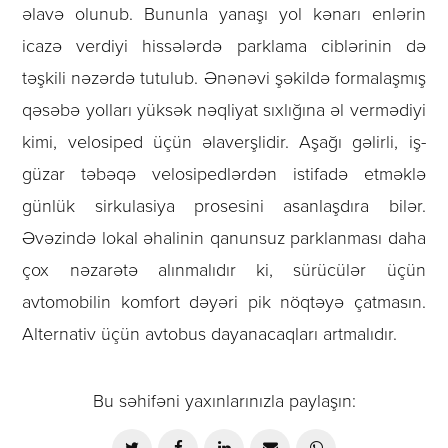
əlavə olunub. Bununla yanaşı yol kənarı enlərin
icazə verdiyi hissələrdə parklama ciblərinin də
təşkili nəzərdə tutulub. Ənənəvi şəkildə formalaşmış
qəsəbə yolları yüksək nəqliyat sıxlığına əl vermədiyi
kimi, velosiped üçün əlaverşlidir. Aşağı gəlirli, iş-
güzar təbəqə velosipedlərdən istifadə etməklə
günlük sirkulasiya prosesini asanlaşdıra bilər.
Əvəzində lokal əhalinin qanunsuz parklanması daha
çox nəzarətə alınmalıdır ki, sürücülər üçün
avtomobilin komfort dəyəri pik nöqtəyə çatmasın.
Alternativ üçün avtobus dayanacaqları artmalıdır.
Bu səhifəni yaxınlarınızla paylaşın: